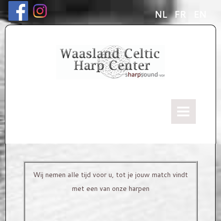
NL
FR
EN
HOME
Ons verhaal
ONZE HARPEN
Wij nemen alle tijd voor u, tot je jouw match vindt
Keltische "Kerscher" Harpen
met een van onze harpen
Harp modellen