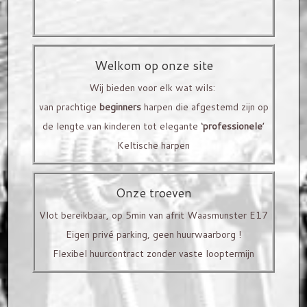
Houtsoorten
Om u beter van dienst te zijn, werken we enkel op
Versieringen
afspraak.
Welkom op onze site
Prijzen
Contacteer ons
gerust om uw bezoek vast te leggen!
Wij bieden voor elk wat wils:
van prachtige
beginners
harpen die afgestemd zijn op
VERHUUR
de lengte van kinderen tot elegante ‘
professionele
’
Stel zelf je eigen harp samen! Van model, houtsoort
SNAREN EN TOEBEHOREN
Keltische harpen
tot versiering op maat voor jou gemaakt!
Kerscher Snaren
Onze troeven
Bow Brand snaren
Vlot bereikbaar, op 5min van afrit Waasmunster E17
Eigen privé parking, geen huurwaarborg !
Harp toebehoren
Flexibel huurcontract zonder vaste looptermijn
HARPLES
ACTIVITEITEN