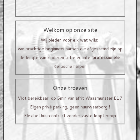
Houtsoorten
Om u beter van dienst te zijn, werken we enkel op
Versieringen
afspraak.
Welkom op onze site
Prijzen
Contacteer ons
gerust om uw bezoek vast te leggen!
Wij bieden voor elk wat wils:
van prachtige
beginners
harpen die afgestemd zijn op
VERHUUR
de lengte van kinderen tot elegante ‘
professionele
’
Stel zelf je eigen harp samen! Van model, houtsoort
SNAREN EN TOEBEHOREN
Keltische harpen
tot versiering op maat voor jou gemaakt!
Kerscher Snaren
Onze troeven
Bow Brand snaren
Vlot bereikbaar, op 5min van afrit Waasmunster E17
Eigen privé parking, geen huurwaarborg !
Harp toebehoren
Flexibel huurcontract zonder vaste looptermijn
HARPLES
ACTIVITEITEN