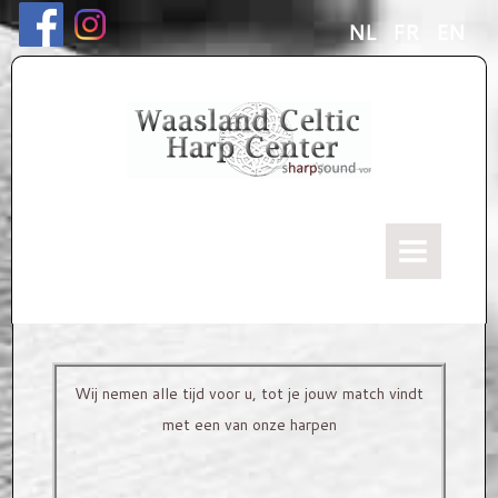
NL
FR
EN
HOME
Ons verhaal
ONZE HARPEN
Wij nemen alle tijd voor u, tot je jouw match vindt
Keltische "Kerscher" Harpen
met een van onze harpen
Harp modellen