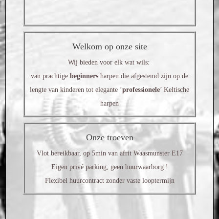
Houtsoorten
Om u beter van dienst te zijn, werken we enkel op
Versieringen
afspraak.
Welkom op onze site
Prijzen
Contacteer ons
gerust om uw bezoek vast te leggen!
Wij bieden voor elk wat wils:
van prachtige
beginners
harpen die afgestemd zijn op de
VERHUUR
lengte van kinderen tot elegante ‘
professionele
’ Keltische
Stel zelf je eigen harp samen! Van model, houtsoort tot
SNAREN EN TOEBEHOREN
harpen
versiering op maat voor jou gemaakt!
Kerscher Snaren
Onze troeven
Bow Brand snaren
Vlot bereikbaar, op 5min van afrit Waasmunster E17
Eigen privé parking, geen huurwaarborg !
Harp toebehoren
Flexibel huurcontract zonder vaste looptermijn
HARPLES
ACTIVITEITEN