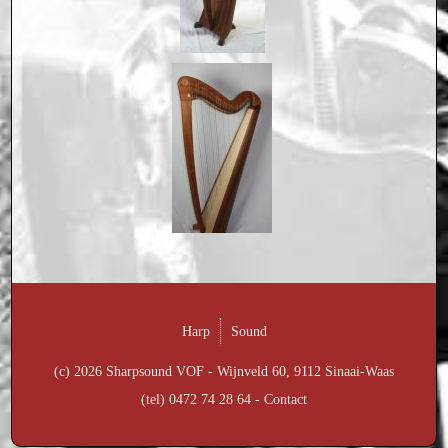
Harp
Sound
(c) 2026 Sharpsound VOF - Wijnveld 60, 9112 Sinaai-Waas
(tel) 0472 74 28 64 -
Contact