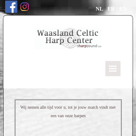
NL
FR
EN
HOME
Ons verhaal
ONZE HARPEN
Wij nemen alle tijd voor u, tot je jouw match vindt met
Keltische "Kerscher" Harpen
een van onze harpen
Harp modellen