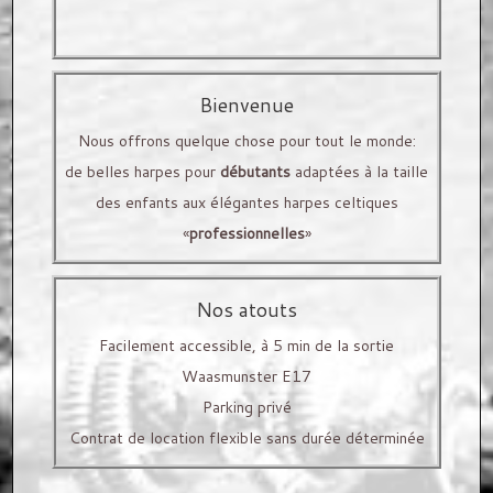
Types de bois
Nous prenons tout le temps pour vous, jusqu'à ce
que vous trouviez votre partenaire avec l'une de nos
Décorations
harpes
Bienvenue
Les Prix
Nous offrons quelque chose pour tout le monde:
de belles harpes pour
débutants
adaptées à la taille
LOCATION
Pour mieux vous servir, nous travaillons uniquement
des enfants aux élégantes harpes celtiques
CORDES ET ACCESSOIRES
sur rendez-vous
.
«
professionnelles
»
Contactez nous
pour votre réservation
!
Cordes Kerscher
Nos atouts
Cordes Marques Bow
Facilement accessible, à 5 min de la sortie
Waasmunster E17
Accessoires de harpe
Parking privé
LEÇONS
Contrat de location flexible sans durée déterminée
ACTIVITÉS