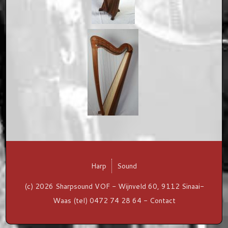
Harp
Sound
(c) 2026 Sharpsound VOF - Wijnveld 60, 9112 Sinaai-
Waas (tel) 0472 74 28 64 -
Contact