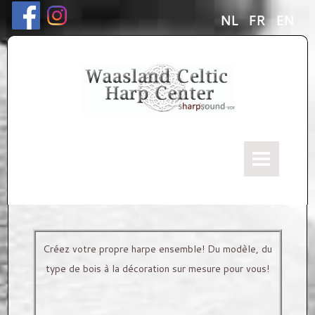
NL
FR
EN
HOME
notre histoire
NOS HARPES
Créez votre propre harpe ensemble! Du modèle, du
type de bois à la décoration sur mesure pour vous!
Les Harpes Celtiques 'Kerscher'
Modèles d'harpe